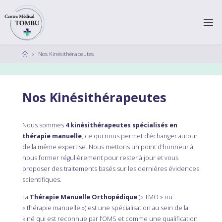
Skip
to
content
C
E
N
Home
Nos Kinésithérapeutes
T
R
E
M
É
Nos Kinésithérapeutes
D
I
C
A
L
T
Nous sommes
4 kinésithérapeutes spécialisés en
thérapie manuelle
, ce qui nous permet d’échanger autour
O
de la même expertise. Nous mettons un point d’honneur à
M
nous former régulièrement pour rester à jour et vous
B
U
proposer des traitements basés sur les dernières évidences
Centre
scientifiques.
Médical
Tombu
La
Thérapie Manuelle Orthopédique
(« TMO » ou
« thérapie manuelle ») est une spécialisation au sein de la
kiné qui est reconnue par l’OMS et comme une qualification