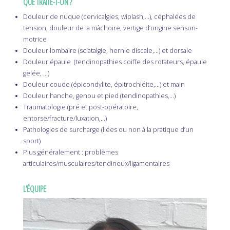
QUE TRAITE-T-ON ?
Douleur de nuque (cervicalgies, wiplash,…), céphalées de
tension, douleur de la mâchoire, vertige d’origine sensori-
motrice
Douleur lombaire (sciatalgie, hernie discale,…) et dorsale
Douleur épaule (tendinopathies coiffe des rotateurs, épaule
gelée, …)
Douleur coude (épicondylite, épitrochléite,…) et main
Douleur hanche, genou et pied (tendinopathies,…)
Traumatologie (pré et post-opératoire,
entorse/fracture/luxation,…)
Pathologies de surcharge (liées ou non à la pratique d’un
sport)
Plus généralement : problèmes
articulaires/musculaires/tendineux/ligamentaires
L’ÉQUIPE