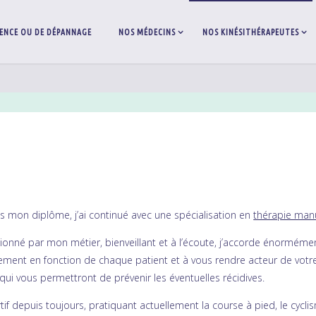
ENCE OU DE DÉPANNAGE
NOS MÉDECINS
NOS KINÉSITHÉRAPEUTES
s mon diplôme, j’ai continué avec une spécialisation en
thérapie man
ionné par mon métier, bienveillant et à l’écoute, j’accorde énormémen
tement en fonction de chaque patient et à vous rendre acteur de vot
 qui vous permettront de prévenir les éventuelles récidives.
tif depuis toujours, pratiquant actuellement la course à pied, le cyclism